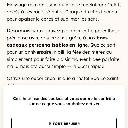
Massage relaxant, soin du visage révélateur d’éclat,
accès à l’espace détente… Chaque rituel est conçu
pour apaiser le corps et sublimer les sens.
Désormais, vous pouvez partager cette parenthèse
précieuse avec vos proches grâce à nos
bons
cadeaux personnalisables en ligne
. Que ce soit
pour un anniversaire, Noël, la fête des mères ou
simplement pour faire plaisir, trouver l’idée parfaite
n’a jamais été aussi simple — ni aussi rapide.
Offrez une expérience unique à l'hôtel Spa Le Saint-
Antoine.
Une nouvelle boutique en ligne pensée
Ce site utilise des cookies et vous donne le contrôle
sur ceux que vous souhaitez activer
pour vous faciliter la vie
En quelques instants, vous choisissez le soin,
TOUT REFUSER
personnalisez votre message et recevez votre bon